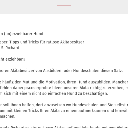
Ein (un)erziehbarer Hund
ber: Tipps und Tricks für ratlose Akitabesitzer
 S. Richard
cht erziehbar!?
ören Akitabesitzer von Ausbildern oder Hundeschulen diesen Satz.
ie häufig den Mut und die Motivation, Ihren Hund auszubilden. Manche
ehlen dabei praxiserprobte Ideen unseren Akita richtig zu erziehen,
 sich mit einem nicht so einfachen Hund zu beschäftigen.
r soll Ihnen helfen, dort anzusetzen wo Hundeschulen und Sie selbst 
 um mit kleinen Tricks Ihren Akita zu einem aufmerksamen und lernwil
 machen.
briela Richard wuchs mit zwei Akitas auf und lebt heute mit vier Akit