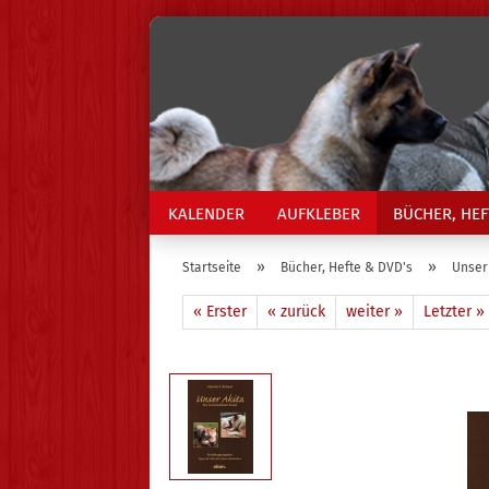
KALENDER
AUFKLEBER
BÜCHER, HEF
»
»
Startseite
Bücher, Hefte & DVD's
Unser 
« Erster
« zurück
weiter »
Letzter »