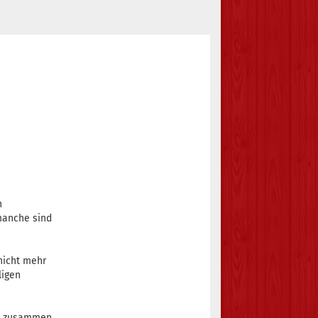
n
 manche sind
nicht mehr
ligen
as zusammen.