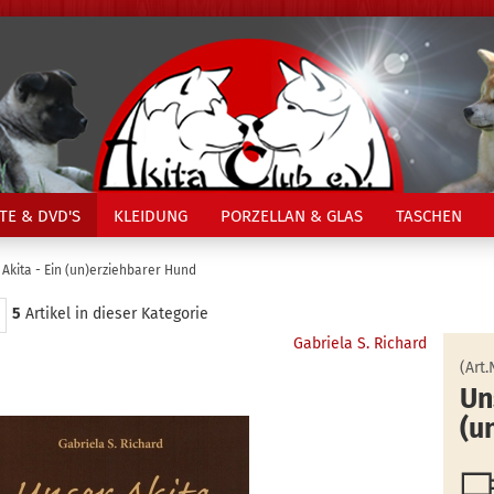
TE & DVD'S
KLEIDUNG
PORZELLAN & GLAS
TASCHEN
Akita - Ein (un)erziehbarer Hund
5
Artikel in dieser Kategorie
Gabriela S. Richard
(Art.
Un
(u