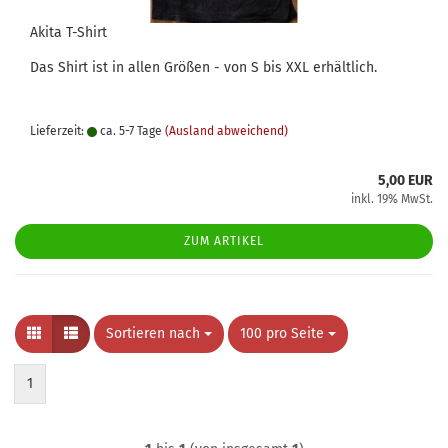
Akita T-Shirt
Das Shirt ist in allen Größen - von S bis XXL erhältlich.
Lieferzeit:
ca. 5-7 Tage
(Ausland abweichend)
5,00 EUR
inkl. 19% MwSt.
ZUM ARTIKEL
Sortieren nach
Sortieren nach
100 pro Seite
pro Seite
1