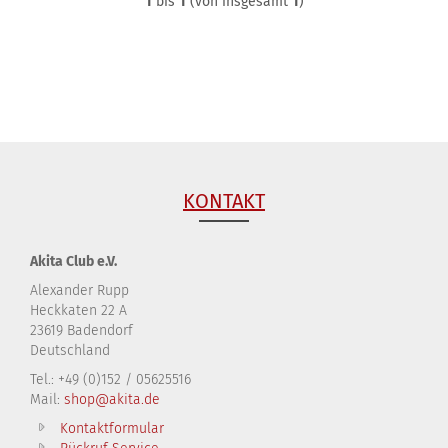
1
bis
1
(von insgesamt
1
)
KONTAKT
Akita Club e.V.
Alexander Rupp
Heckkaten 22 A
23619 Badendorf
Deutschland
Tel.: +49 (0)152 / 05625516
Mail:
shop@akita.de
Kontaktformular