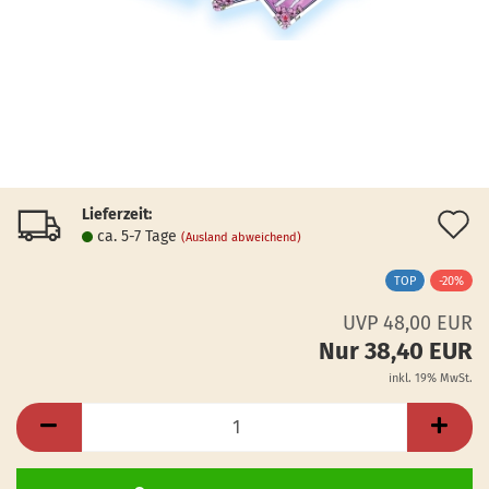
Lieferzeit:
A
ca. 5-7 Tage
(Ausland abweichend)
d
TOP
-20%
M
UVP 48,00 EUR
Nur 38,40 EUR
inkl. 19% MwSt.