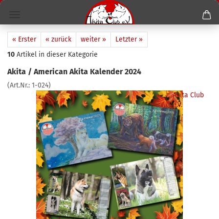
« Erster
« zurück
weiter »
Letzter »
10
Artikel in dieser Kategorie
Akita / American Akita Kalender 2024
(Art.Nr.:
1-024
)
Akita Club
e.V.